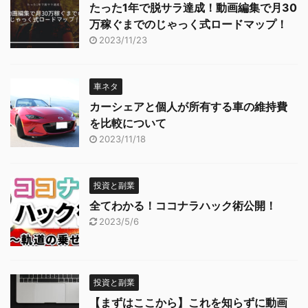
たった1年で脱サラ達成！動画編集で月30
万稼ぐまでのじゃっく式ロードマップ！
2023/11/23
車ネタ
カーシェアと個人が所有する車の維持費
を比較について
2023/11/18
投資と副業
全てわかる！ココナラハック術公開！
2023/5/6
投資と副業
【まずはここから】これを知らずに動画