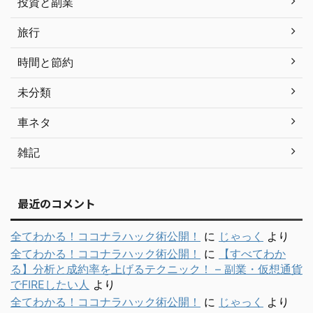
投資と副業
旅行
時間と節約
未分類
車ネタ
雑記
最近のコメント
全てわかる！ココナラハック術公開！
に
じゃっく
より
全てわかる！ココナラハック術公開！
に
【すべてわか
る】分析と成約率を上げるテクニック！ – 副業・仮想通貨
でFIREしたい人
より
全てわかる！ココナラハック術公開！
に
じゃっく
より