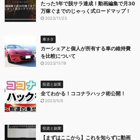
たった1年で脱サラ達成！動画編集で月30
万稼ぐまでのじゃっく式ロードマップ！
2023/11/23
車ネタ
カーシェアと個人が所有する車の維持費
を比較について
2023/11/18
投資と副業
全てわかる！ココナラハック術公開！
2023/5/6
投資と副業
【まずはここから】これを知らずに動画