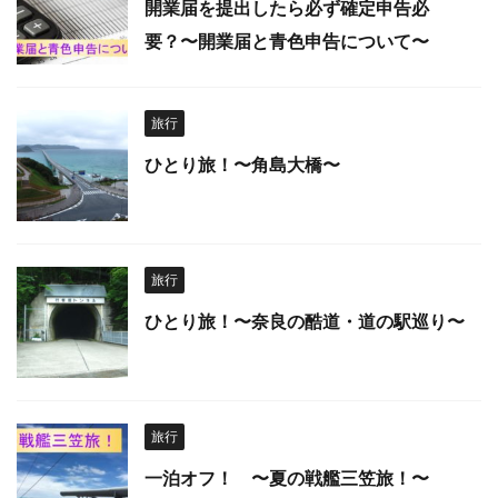
開業届を提出したら必ず確定申告必
要？〜開業届と青色申告について〜
旅行
ひとり旅！〜角島大橋〜
旅行
ひとり旅！〜奈良の酷道・道の駅巡り〜
旅行
一泊オフ！ 〜夏の戦艦三笠旅！〜