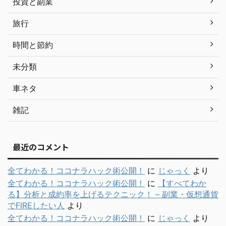
投資と副業
旅行
時間と節約
未分類
車ネタ
雑記
最近のコメント
全てわかる！ココナラハック術公開！
に
じゃっく
より
全てわかる！ココナラハック術公開！
に
【すべてわか
る】分析と成約率を上げるテクニック！ – 副業・仮想通貨
でFIREしたい人
より
全てわかる！ココナラハック術公開！
に
じゃっく
より