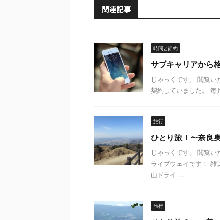
関連記事
時間と節約
サブキャリアから格
じゃっくです。 閲覧
契約していました。 毎月
旅行
ひとり旅！〜奈良
じゃっくです。 閲覧い
ライブウェイです！ 雑
山ドライ ...
旅行