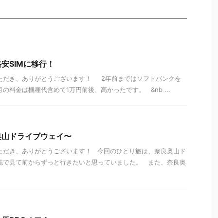
安SIMに移行！
いただき、ありがとうございます！ 2年前まではソフトバンクを
の料金は機種代含めて1万円前後、高かったです。 &nb ...
奥山ドライブウェイ〜
ただき、ありがとうございます！ 今回のひとり旅は、奈良奥山ド
誌で見て前からずっと行きたいと思っていました。 また、奈良奥