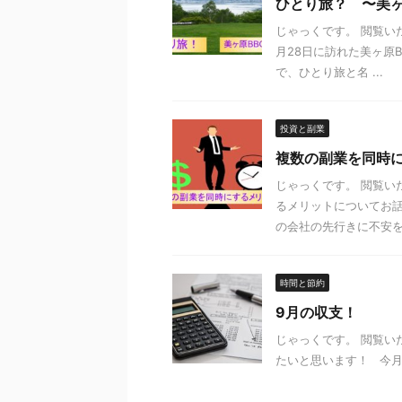
ひとり旅？ 〜美ヶ
じゃっくです。 閲覧い
月28日に訪れた美ヶ原
で、ひとり旅と名 ...
投資と副業
複数の副業を同時
じゃっくです。 閲覧い
るメリットについてお話
の会社の先行きに不安を .
時間と節約
9月の収支！
じゃっくです。 閲覧
たいと思います！ 今月の収