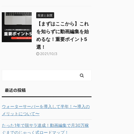
投資と副業
【まずはここから】これ
を知らずに動画編集を始
めるな！重要ポイント5
選！
2021/10/3
最近の投稿
ウォーターサーバーを導入して半年！〜導入の
メリットについて〜
たった1年で脱サラ達成！動画編集で月30万稼
ぐまでのじゃっく式ロードマップ！