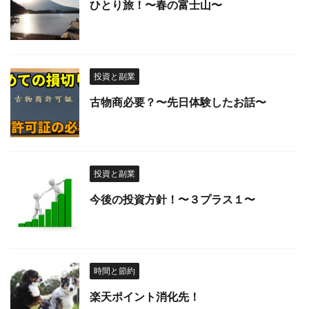
ひとり旅！〜春の富士山〜
投資と副業
古物商必要？〜先日体験したお話〜
投資と副業
今後の投資方針！〜３プラス１〜
時間と節約
楽天ポイント消化先！