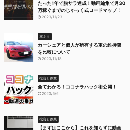
たった1年で脱サラ達成！動画編集で月30
万稼ぐまでのじゃっく式ロードマップ！
2023/11/23
車ネタ
カーシェアと個人が所有する車の維持費
を比較について
2023/11/18
投資と副業
全てわかる！ココナラハック術公開！
2023/5/6
投資と副業
【まずはここから】これを知らずに動画