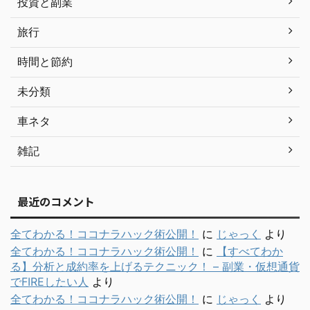
投資と副業
旅行
時間と節約
未分類
車ネタ
雑記
最近のコメント
全てわかる！ココナラハック術公開！
に
じゃっく
より
全てわかる！ココナラハック術公開！
に
【すべてわか
る】分析と成約率を上げるテクニック！ – 副業・仮想通貨
でFIREしたい人
より
全てわかる！ココナラハック術公開！
に
じゃっく
より