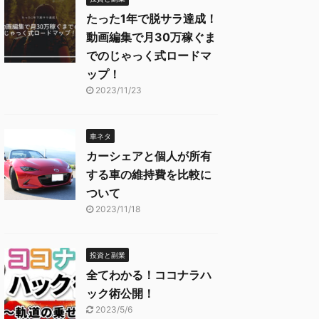
たった1年で脱サラ達成！
動画編集で月30万稼ぐま
でのじゃっく式ロードマ
ップ！
2023/11/23
車ネタ
カーシェアと個人が所有
する車の維持費を比較に
ついて
2023/11/18
投資と副業
全てわかる！ココナラハ
ック術公開！
2023/5/6