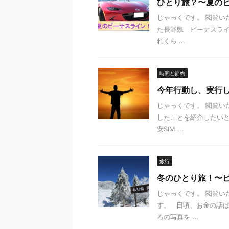
ひとり旅？〜夏の
じゃっくです。 閲覧い
た長野県 ビーナスラ
れくら ...
時間と節約
今年行動し、実行
じゃっくです。 閲覧い
したことを紹介したいと
安SIM ...
旅行
冬のひとり旅！〜
じゃっくです。 閲覧い
す。 日頃、お金の話
ろの写真を ...