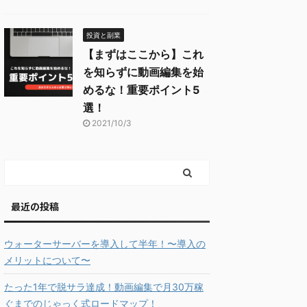
投資と副業
【まずはここから】これ
を知らずに動画編集を始
めるな！重要ポイント5
選！
2021/10/3
最近の投稿
ウォーターサーバーを導入して半年！〜導入の
メリットについて〜
たった1年で脱サラ達成！動画編集で月30万稼
ぐまでのじゃっく式ロードマップ！