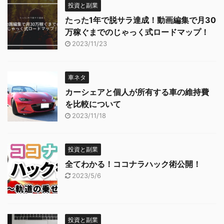
投資と副業
たった1年で脱サラ達成！動画編集で月30
万稼ぐまでのじゃっく式ロードマップ！
2023/11/23
車ネタ
カーシェアと個人が所有する車の維持費
を比較について
2023/11/18
投資と副業
全てわかる！ココナラハック術公開！
2023/5/6
投資と副業