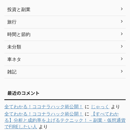
投資と副業
旅行
時間と節約
未分類
車ネタ
雑記
最近のコメント
全てわかる！ココナラハック術公開！
に
じゃっく
より
全てわかる！ココナラハック術公開！
に
【すべてわか
る】分析と成約率を上げるテクニック！ – 副業・仮想通貨
でFIREしたい人
より