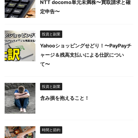
NTT docomo単元未満株〜買取請求と確
定申告〜
投資と副業
Yahooショッピングせどり！〜PayPayチ
ャージ＆残高支払いによる仕訳につい
て〜
投資と副業
含み損を抱えること！
時間と節約