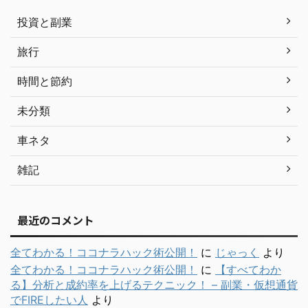
投資と副業
旅行
時間と節約
未分類
車ネタ
雑記
最近のコメント
全てわかる！ココナラハック術公開！
に
じゃっく
より
全てわかる！ココナラハック術公開！
に
【すべてわか
る】分析と成約率を上げるテクニック！ – 副業・仮想通貨
でFIREしたい人
より