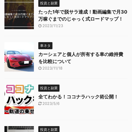
投資と副業
たった1年で脱サラ達成！動画編集で月30
万稼ぐまでのじゃっく式ロードマップ！
2023/11/23
車ネタ
カーシェアと個人が所有する車の維持費
を比較について
2023/11/18
投資と副業
全てわかる！ココナラハック術公開！
2023/5/6
投資と副業