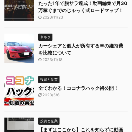
たった1年で脱サラ達成！動画編集で月30
万稼ぐまでのじゃっく式ロードマップ！
2023/11/23
車ネタ
カーシェアと個人が所有する車の維持費
を比較について
2023/11/18
投資と副業
全てわかる！ココナラハック術公開！
2023/5/6
投資と副業
【まずはここから】これを知らずに動画