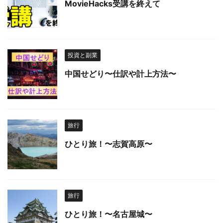
MovieHacks受講を終えて
投資と副業
中国せどり〜仕訳や計上方法〜
旅行
ひとり旅！〜志賀高原〜
旅行
ひとり旅！〜名古屋城〜