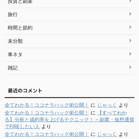
投資と副業
旅行
時間と節約
未分類
車ネタ
雑記
最近のコメント
全てわかる！ココナラハック術公開！
に
じゃっく
より
全てわかる！ココナラハック術公開！
に
【すべてわか
る】分析と成約率を上げるテクニック！ – 副業・仮想通貨
でFIREしたい人
より
全てわかる！ココナラハック術公開！
に
じゃっく
より